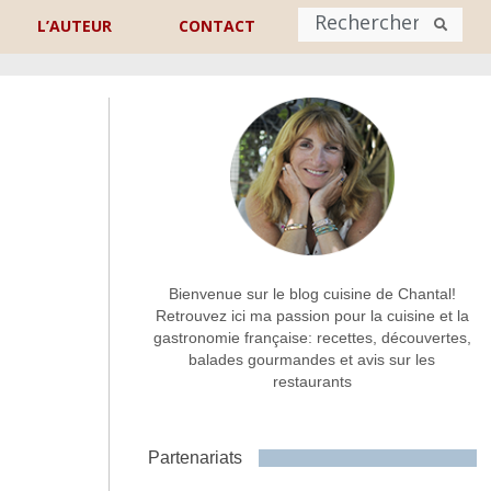
L’AUTEUR
CONTACT
Nom
*
rénom
Nom
Adresse de contact
*
Bienvenue sur le blog cuisine de Chantal!
Retrouvez ici ma passion pour la cuisine et la
gastronomie française: recettes, découvertes,
Commentaire ou message
*
balades gourmandes et avis sur les
restaurants
Partenariats