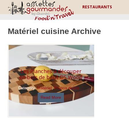
RESTAURANTS
Matériel cuisine Archive
Les Planches à découper
en bois de bout DS Wood
Category:
Matériel
,
Propos divers
Read More