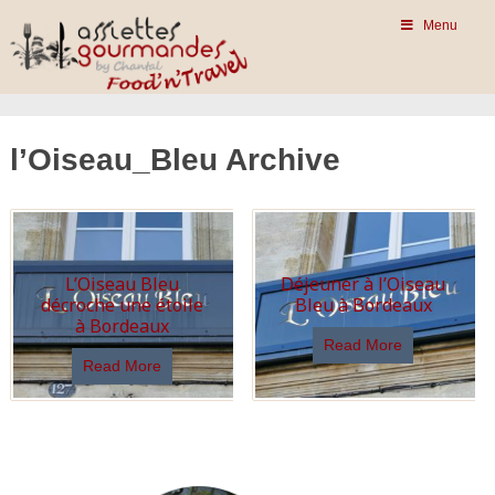
Menu
l’Oiseau_Bleu Archive
L’Oiseau Bleu
Déjeuner à l’Oiseau
décroche une étoile
Bleu à Bordeaux
à Bordeaux
Read More
Read More