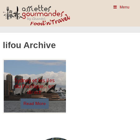
Menu
lifou Archive
Sydney et les iles
du Pacifique… en
direct!
Read More