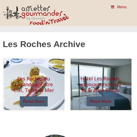
Menu
Les Roches Archive
Les Roches au
Hôtel Les Roches,
Lavandou : Entre
un joyau ancré sur
Ciel, Terre et Mer
la Grande Bleue
Read More
Read More