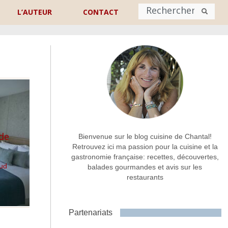
L’AUTEUR
CONTACT
Nom
*
rénom
Nom
Adresse de contact
*
nde
Bienvenue sur le blog cuisine de Chantal!
Retrouvez ici ma passion pour la cuisine et la
gastronomie française: recettes, découvertes,
Commentaire ou message
*
Sud
balades gourmandes et avis sur les
restaurants
Partenariats