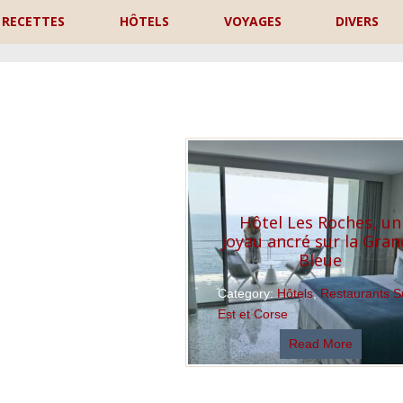
RECETTES
HÔTELS
VOYAGES
DIVERS
P
Hôtel Les Roches, un
joyau ancré sur la Gra
Bleue
Category:
Hôtels
,
Restaurants 
Est et Corse
Read More