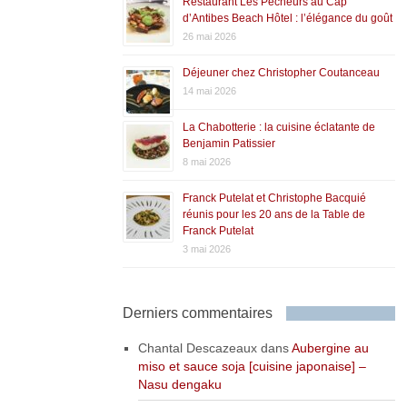
Restaurant Les Pêcheurs au Cap
d’Antibes Beach Hôtel : l’élégance du goût
26 mai 2026
Déjeuner chez Christopher Coutanceau
14 mai 2026
La Chabotterie : la cuisine éclatante de
Benjamin Patissier
8 mai 2026
Franck Putelat et Christophe Bacquié
réunis pour les 20 ans de la Table de
Franck Putelat
3 mai 2026
Derniers commentaires
Chantal Descazeaux
dans
Aubergine au
miso et sauce soja [cuisine japonaise] –
Nasu dengaku