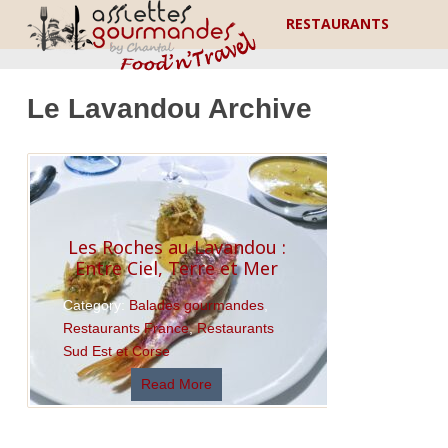
RESTAURANTS
Le Lavandou Archive
Les Roches au Lavandou :
Entre Ciel, Terre et Mer
Category:
Balades gourmandes
,
Restaurants France
,
Restaurants
Sud Est et Corse
Read More