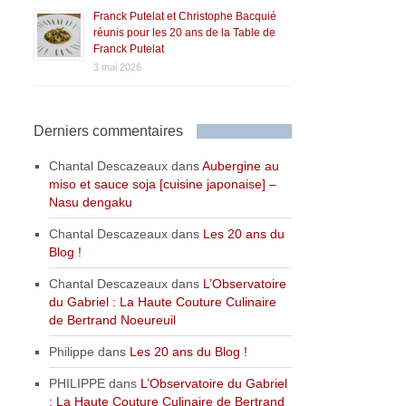
Franck Putelat et Christophe Bacquié
réunis pour les 20 ans de la Table de
Franck Putelat
3 mai 2026
Derniers commentaires
Chantal Descazeaux
dans
Aubergine au
miso et sauce soja [cuisine japonaise] –
Nasu dengaku
Chantal Descazeaux
dans
Les 20 ans du
Blog !
Chantal Descazeaux
dans
L’Observatoire
du Gabriel : La Haute Couture Culinaire
de Bertrand Noeureuil
Philippe
dans
Les 20 ans du Blog !
PHILIPPE
dans
L’Observatoire du Gabriel
: La Haute Couture Culinaire de Bertrand