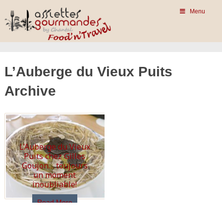
Menu
L’Auberge du Vieux Puits
Archive
L’Auberge du Vieux
Puits chez Gilles
Goujon… toujours
un moment
inoubliable!
Read More