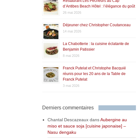
Restaurant Les Pêcheurs au Cap
d’Antibes Beach Hôtel : l’élégance du goût
26 mai 2026
Déjeuner chez Christopher Coutanceau
14 mai 2026
La Chabotterie : la cuisine éclatante de
Benjamin Patissier
8 mai 2026
Franck Putelat et Christophe Bacquié
réunis pour les 20 ans de la Table de
Franck Putelat
3 mai 2026
Derniers commentaires
Chantal Descazeaux
dans
Aubergine au
miso et sauce soja [cuisine japonaise] –
Nasu dengaku