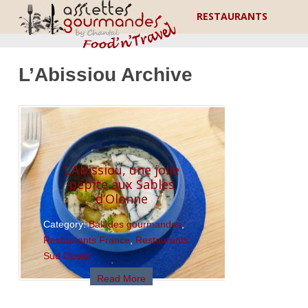
RESTAURANTS
L’Abissiou Archive
L’Abissiou, une jolie
pépite aux Sables
d’Olonne
Category:
Balades gourmandes
,
Restaurants France
,
Restaurants
Sud Ouest
Read More