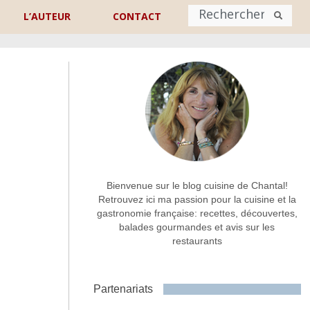
L’AUTEUR
CONTACT
Nom
*
rénom
Nom
Adresse de contact
*
Bienvenue sur le blog cuisine de Chantal!
Retrouvez ici ma passion pour la cuisine et la
gastronomie française: recettes, découvertes,
Commentaire ou message
*
balades gourmandes et avis sur les
restaurants
Partenariats