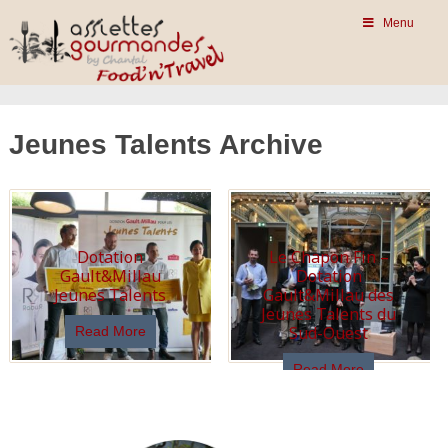
Menu
Jeunes Talents Archive
Dotation
Le Chapon Fin –
Gault&Millau
Dotation
Jeunes Talents
Gault&Millau des
Jeunes Talents du
Sud-Ouest
Read More
Read More