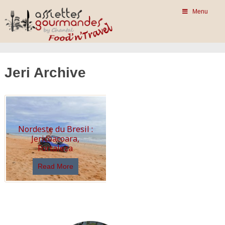
Menu
Jeri Archive
Nordeste du Bresil :
Jericoacoara,
Fortaleza
Read More