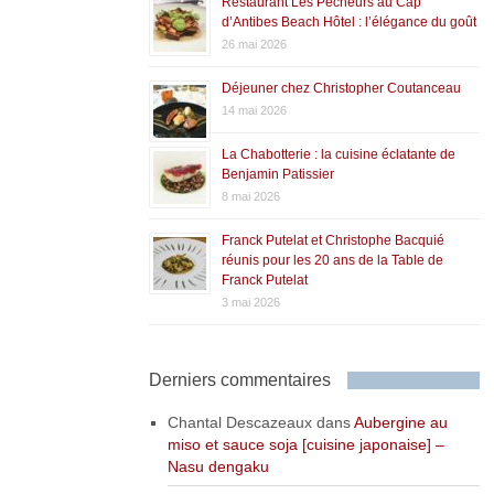
Restaurant Les Pêcheurs au Cap
d’Antibes Beach Hôtel : l’élégance du goût
26 mai 2026
Déjeuner chez Christopher Coutanceau
14 mai 2026
La Chabotterie : la cuisine éclatante de
Benjamin Patissier
8 mai 2026
Franck Putelat et Christophe Bacquié
réunis pour les 20 ans de la Table de
Franck Putelat
3 mai 2026
Derniers commentaires
Chantal Descazeaux
dans
Aubergine au
miso et sauce soja [cuisine japonaise] –
Nasu dengaku