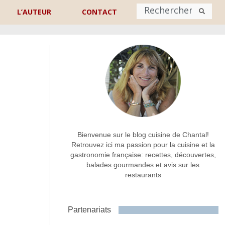
L’AUTEUR
CONTACT
Nom
*
rénom
Nom
Adresse de contact
*
Bienvenue sur le blog cuisine de Chantal!
Retrouvez ici ma passion pour la cuisine et la
gastronomie française: recettes, découvertes,
Commentaire ou message
*
balades gourmandes et avis sur les
restaurants
Partenariats