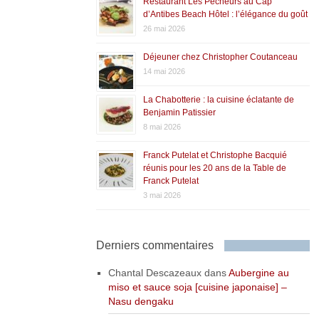
Restaurant Les Pêcheurs au Cap
d’Antibes Beach Hôtel : l’élégance du goût
26 mai 2026
Déjeuner chez Christopher Coutanceau
14 mai 2026
La Chabotterie : la cuisine éclatante de
Benjamin Patissier
8 mai 2026
Franck Putelat et Christophe Bacquié
réunis pour les 20 ans de la Table de
Franck Putelat
3 mai 2026
Derniers commentaires
Chantal Descazeaux
dans
Aubergine au
miso et sauce soja [cuisine japonaise] –
Nasu dengaku