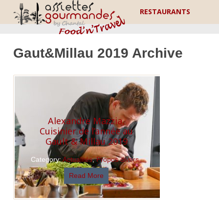
RESTAURANTS
Gaut&Millau 2019 Archive
Alexandre Mazzia,
Cuisinier de l’année au
Gault & Millau 2019
Category:
Actualités
,
Propos divers
Read More