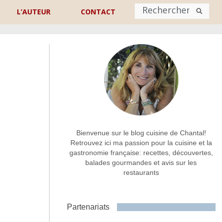
L’AUTEUR
CONTACT
Nom
*
rénom
Nom
Adresse de contact
*
Bienvenue sur le blog cuisine de Chantal!
Retrouvez ici ma passion pour la cuisine et la
gastronomie française: recettes, découvertes,
Commentaire ou message
*
balades gourmandes et avis sur les
restaurants
Partenariats