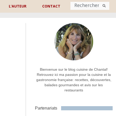
L’AUTEUR
CONTACT
Nom
*
rénom
Nom
Adresse de contact
*
Bienvenue sur le blog cuisine de Chantal!
Retrouvez ici ma passion pour la cuisine et la
gastronomie française: recettes, découvertes,
Commentaire ou message
*
balades gourmandes et avis sur les
restaurants
Partenariats