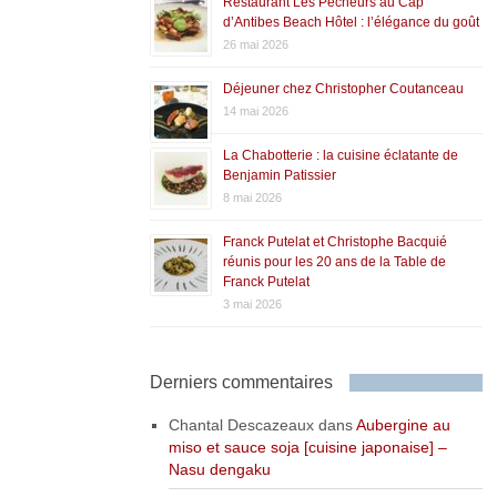
Restaurant Les Pêcheurs au Cap
d’Antibes Beach Hôtel : l’élégance du goût
26 mai 2026
Déjeuner chez Christopher Coutanceau
14 mai 2026
La Chabotterie : la cuisine éclatante de
Benjamin Patissier
8 mai 2026
Franck Putelat et Christophe Bacquié
réunis pour les 20 ans de la Table de
Franck Putelat
3 mai 2026
Derniers commentaires
Chantal Descazeaux
dans
Aubergine au
miso et sauce soja [cuisine japonaise] –
Nasu dengaku