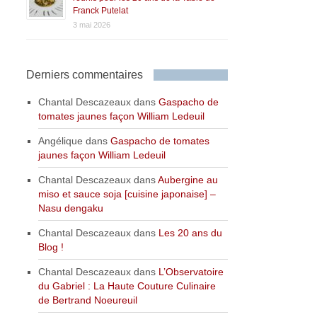
Franck Putelat
3 mai 2026
Derniers commentaires
Chantal Descazeaux
dans
Gaspacho de
tomates jaunes façon William Ledeuil
Angélique
dans
Gaspacho de tomates
jaunes façon William Ledeuil
Chantal Descazeaux
dans
Aubergine au
miso et sauce soja [cuisine japonaise] –
Nasu dengaku
Chantal Descazeaux
dans
Les 20 ans du
Blog !
Chantal Descazeaux
dans
L’Observatoire
du Gabriel : La Haute Couture Culinaire
de Bertrand Noeureuil