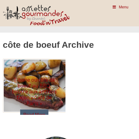
Menu
côte de boeuf Archive
T-bone ou côte de
boeuf au BBQ,
beurre aux anchois
façon « Café de
Paris »
Read More