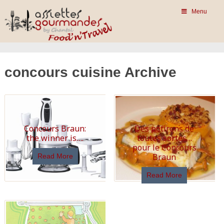
Menu
concours cuisine Archive
Concours Braun:
Des potirons de
the winner is….
toutes sortes…
pour le Concours
Braun
Read More
Read More