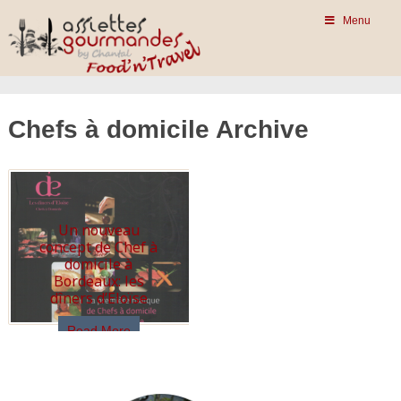
Menu
Chefs à domicile Archive
Un nouveau
concept de Chef à
domicile à
Bordeaux: les
dîners d’Eloïse
Read More