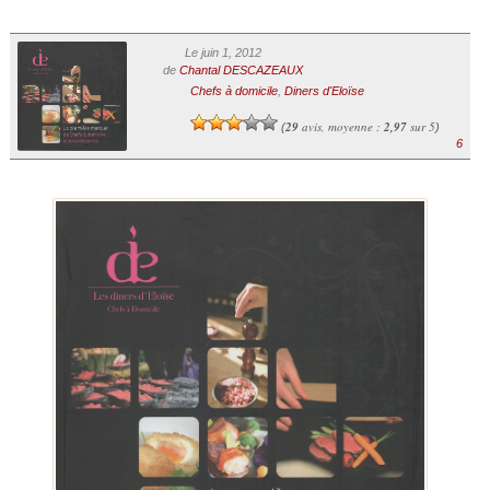
Le juin 1, 2012
de
Chantal DESCAZEAUX
Chefs à domicile
,
Diners d'Eloïse
29
avis, moyenne :
2,97
sur 5
(
)
6