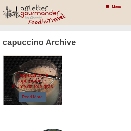
Menu
capuccino Archive
Cappuccino de
topinambour,
écume de foie gras
Read More