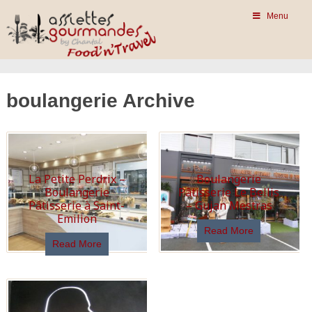
Menu
boulangerie Archive
La Petite Perdrix –
Boulangerie
Boulangerie
Pâtisserie Le Bellis
Pâtisserie à Saint-
– Gujan Mestras
Emilion
Read More
Read More