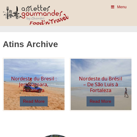
Menu
Atins Archive
Nordeste du Bresil :
Nordeste du Brésil
Jericoacoara,
– De São Luis à
Fortaleza
Fortaleza
Read More
Read More