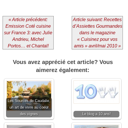
« Article précédent:
Article suivant: Recettes
Emission Coté cuisine
d’Assiettes Gourmandes
sur France 3: avec Julie
dans le magazine
Andrieu, Michel
« Cuisinez pour vos
Portos… et Chantal!
amis » avril/mai 2010 »
Vous avez apprécié cet article? Vous
aimerez également:
Les Sources de Caudalie,
un art de vivre au coeur
des vignes
Le blog a 10 ans!