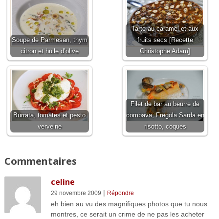
Tarte au caramel et aux
Soupe de Parmesan, thym
fruits secs [Recette
citron et huile d’olive
Christophe Adam]
Filet de bar au beurre de
Burrata, tomates et pesto
combava, Fregola Sarda en
verveine
risotto, coques
Commentaires
celine
|
29 novembre 2009
Répondre
eh bien au vu des magnifiques photos que tu nous
montres, ce serait un crime de ne pas les acheter