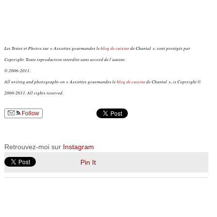
Les Textes et Photos sur « Assiettes gourmandes le
blog de cuisine
de Chantal », sont protégés par
Copyright. Toute reproduction interdite sans accord de l’auteur.
© 2006-2011 .
All writing and photography on « Assiettes gourmandes le
blog de cuisine
de Chantal », is Copyright ©
2006-2011. All rights reserved.
Follow
Retrouvez-moi sur
Instagram
Pin It