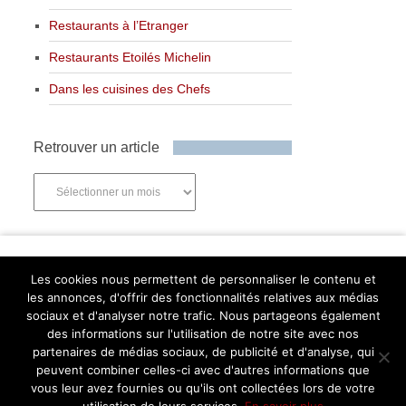
Restaurants à l’Etranger
Restaurants Etoilés Michelin
Dans les cuisines des Chefs
Retrouver un article
Retrouver
un
article
Newsletter
Les cookies nous permettent de personnaliser le contenu et
les annonces, d'offrir des fonctionnalités relatives aux médias
sociaux et d'analyser notre trafic. Nous partageons également
des informations sur l'utilisation de notre site avec nos
partenaires de médias sociaux, de publicité et d'analyse, qui
Abonnez-vous
peuvent combiner celles-ci avec d'autres informations que
Facebook
Twitter
Instagram
Pinterest
vous leur avez fournies ou qu'ils ont collectées lors de votre