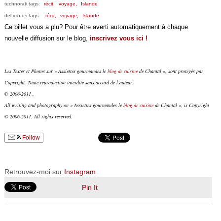
technorati tags:
récit,
voyage,
Islande
del.icio.us tags:
récit,
voyage,
Islande
Ce billet vous a plu? Pour être averti automatiquement à chaque
nouvelle diffusion sur le blog,
inscrivez vous ici !
Les Textes et Photos sur « Assiettes gourmandes le
blog de cuisine
de Chantal », sont protégés par
Copyright. Toute reproduction interdite sans accord de l’auteur.
© 2006-2011 .
All writing and photography on « Assiettes gourmandes le
blog de cuisine
de Chantal », is Copyright
© 2006-2011. All rights reserved.
Follow
Retrouvez-moi sur
Instagram
Pin It