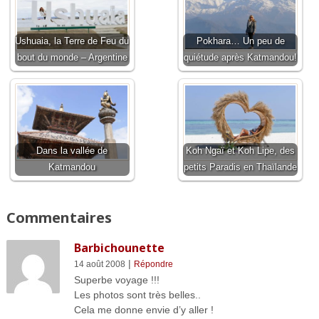
Ushuaia, la Terre de Feu du
Pokhara… Un peu de
bout du monde – Argentine
quiétude après Katmandou!
Dans la vallée de
Koh Ngaï et Koh Lipe, des
Katmandou
petits Paradis en Thaïlande
Commentaires
Barbichounette
|
14 août 2008
Répondre
Superbe voyage !!!
Les photos sont très belles..
Cela me donne envie d’y aller !