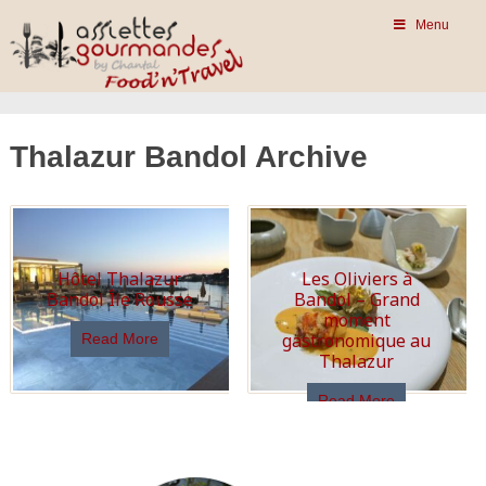
Menu
Thalazur Bandol Archive
Hôtel Thalazur
Les Oliviers à
Bandol Île Rousse
Bandol – Grand
moment
gastronomique au
Read More
Thalazur
Read More