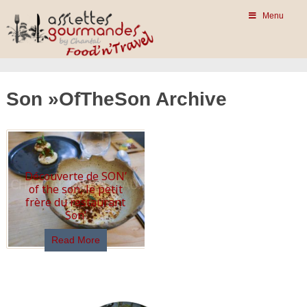
Menu
Son »OfTheSon Archive
Découverte de SON’
of the son, le petit
frère du restaurant
Son’
Read More