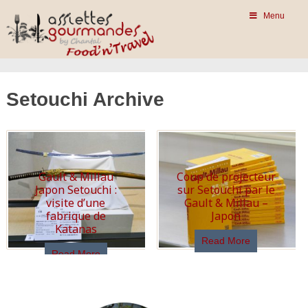
Menu
Setouchi Archive
Gault & Millau
Coup de projecteur
Japon Setouchi :
sur Setouchi par le
visite d’une
Gault & Millau –
fabrique de
Japon
Katanas
Read More
Read More