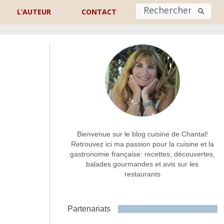
L’AUTEUR
CONTACT
Nom
*
rénom
Nom
Adresse de contact
*
Bienvenue sur le blog cuisine de Chantal!
Retrouvez ici ma passion pour la cuisine et la
gastronomie française: recettes, découvertes,
Commentaire ou message
*
balades gourmandes et avis sur les
restaurants
Partenariats