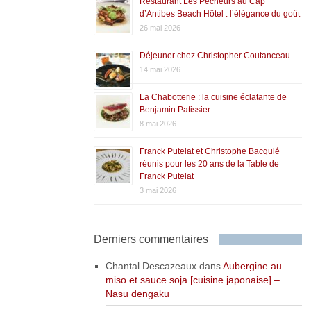
Restaurant Les Pêcheurs au Cap
d’Antibes Beach Hôtel : l’élégance du goût
26 mai 2026
Déjeuner chez Christopher Coutanceau
14 mai 2026
La Chabotterie : la cuisine éclatante de
Benjamin Patissier
8 mai 2026
Franck Putelat et Christophe Bacquié
réunis pour les 20 ans de la Table de
Franck Putelat
3 mai 2026
Derniers commentaires
Chantal Descazeaux
dans
Aubergine au
miso et sauce soja [cuisine japonaise] –
Nasu dengaku