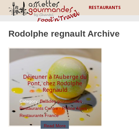
RESTAURANTS
Rodolphe regnault Archive
Déjeuner à l’Auberge du
Pont, chez Rodolphe
Regnauld
Category:
Balades gourmandes
,
Restaurants Centre - Rhône Alpes
,
Restaurants France
Read More