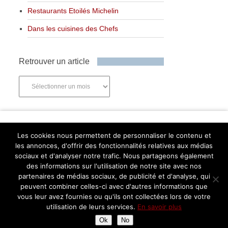
Restaurants Etoilés Michelin
Dans les cuisines des Chefs
Retrouver un article
Retrouver
un
article
Newsletter
Les cookies nous permettent de personnaliser le contenu et
les annonces, d'offrir des fonctionnalités relatives aux médias
sociaux et d'analyser notre trafic. Nous partageons également
des informations sur l'utilisation de notre site avec nos
partenaires de médias sociaux, de publicité et d'analyse, qui
Abonnez-vous
peuvent combiner celles-ci avec d'autres informations que
Facebook
Twitter
Instagram
Pinterest
vous leur avez fournies ou qu'ils ont collectées lors de votre
utilisation de leurs services.
En savoir plus
Ok
No
Assiettes Gourmandes
Copyright © 2026.
Retourner en haut de page ↑