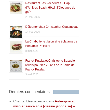
Restaurant Les Pêcheurs au Cap
d’Antibes Beach Hôtel : l’élégance du
goût
26 mai 2026
Déjeuner chez Christopher Coutanceau
14 mai 2026
La Chabotterie : la cuisine éclatante de
Benjamin Patissier
8 mai 2026
Franck Putelat et Christophe Bacquié
réunis pour les 20 ans de la Table de
Franck Putelat
3 mai 2026
Derniers commentaires
Chantal Descazeaux
dans
Aubergine au
miso et sauce soja [cuisine japonaise] –