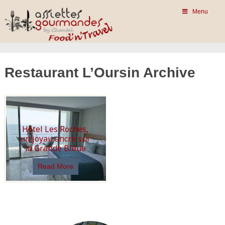
Menu
Restaurant L’Oursin Archive
Hôtel Les Roches,
un joyau ancré sur
la Grande Bleue
Read More