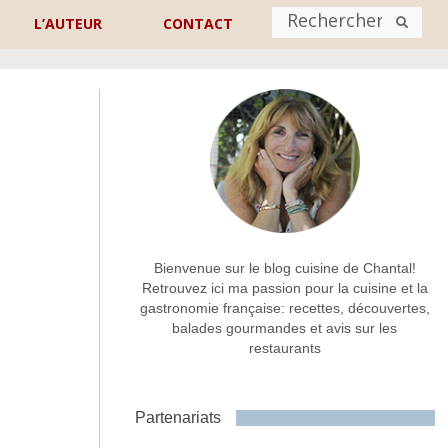
L’AUTEUR
CONTACT
Nom
*
rénom
Nom
Adresse de contact
*
Bienvenue sur le blog cuisine de Chantal!
Retrouvez ici ma passion pour la cuisine et la
gastronomie française: recettes, découvertes,
Commentaire ou message
*
balades gourmandes et avis sur les
restaurants
Partenariats