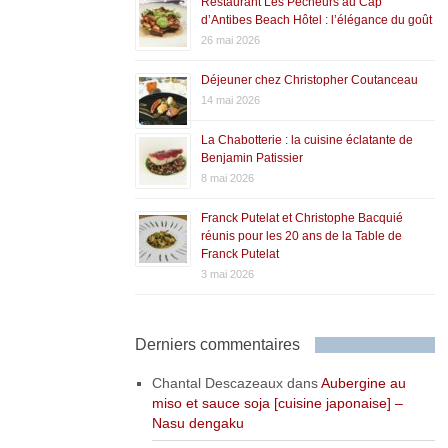
Restaurant Les Pêcheurs au Cap
d’Antibes Beach Hôtel : l’élégance du goût
26 mai 2026
Déjeuner chez Christopher Coutanceau
14 mai 2026
La Chabotterie : la cuisine éclatante de
Benjamin Patissier
8 mai 2026
Franck Putelat et Christophe Bacquié
réunis pour les 20 ans de la Table de
Franck Putelat
3 mai 2026
Derniers commentaires
Chantal Descazeaux
dans
Aubergine au
miso et sauce soja [cuisine japonaise] –
Nasu dengaku