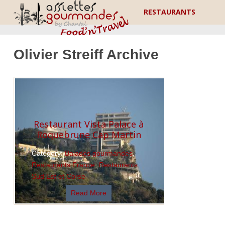
RESTAURANTS
Olivier Streiff Archive
Restaurant Vista Palace à
Roquebrune Cap Martin
Category:
Balades gourmandes
,
Restaurants France
,
Restaurants
Sud Est et Corse
Read More