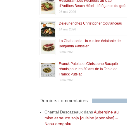
Restaurant Les Pêcheurs au Cap
d’Antibes Beach Hôtel : l’élégance du goût
26 mai 2026
Déjeuner chez Christopher Coutanceau
14 mai 2026
La Chabotterie : la cuisine éclatante de
Benjamin Patissier
8 mai 2026
Franck Putelat et Christophe Bacquié
réunis pour les 20 ans de la Table de
Franck Putelat
3 mai 2026
Derniers commentaires
Chantal Descazeaux
dans
Aubergine au
miso et sauce soja [cuisine japonaise] –
Nasu dengaku