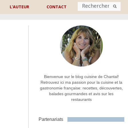
L’AUTEUR
CONTACT
Nom
*
rénom
Nom
Adresse de contact
*
Bienvenue sur le blog cuisine de Chantal!
Retrouvez ici ma passion pour la cuisine et la
gastronomie française: recettes, découvertes,
Commentaire ou message
*
balades gourmandes et avis sur les
restaurants
Partenariats