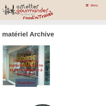
Menu
matériel Archive
Où acheter du
matériel de cuisine
et de la vaisselle à
Bordeaux?
Read More