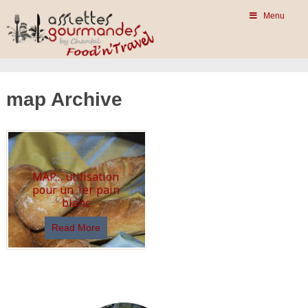
Menu
map Archive
MAP… utilisation
pour un 1er pain
blanc
Read More