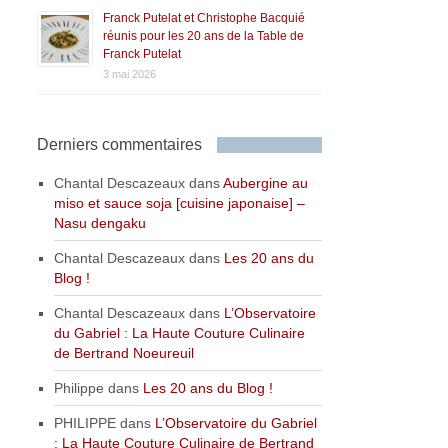
Franck Putelat et Christophe Bacquié
réunis pour les 20 ans de la Table de
Franck Putelat
3 mai 2026
Derniers commentaires
Chantal Descazeaux
dans
Aubergine au
miso et sauce soja [cuisine japonaise] –
Nasu dengaku
Chantal Descazeaux
dans
Les 20 ans du
Blog !
Chantal Descazeaux
dans
L’Observatoire
du Gabriel : La Haute Couture Culinaire
de Bertrand Noeureuil
Philippe
dans
Les 20 ans du Blog !
PHILIPPE
dans
L’Observatoire du Gabriel
: La Haute Couture Culinaire de Bertrand