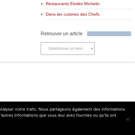
Restaurants Etoilés Michelin
Dans les cuisines des Chefs
Retrouver un article
Retrouver
un
article
'analyser notre trafic. Nous partageons également des informations
d'autres informations que vous leur avez fournies ou qu'ils ont
Retourner en haut de page ↑