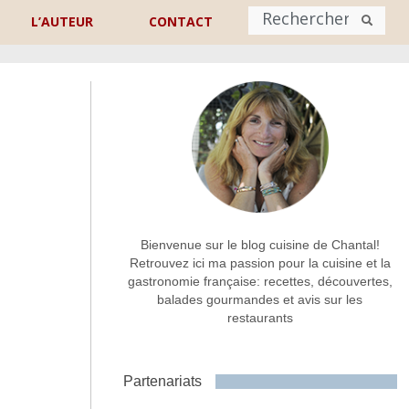
L’AUTEUR
CONTACT
Nom
*
rénom
Nom
Adresse de contact
*
Bienvenue sur le blog cuisine de Chantal!
Retrouvez ici ma passion pour la cuisine et la
gastronomie française: recettes, découvertes,
Commentaire ou message
*
balades gourmandes et avis sur les
restaurants
Partenariats