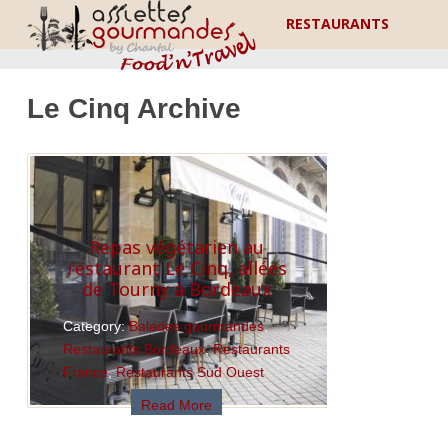
RESTAURANTS
Le Cinq Archive
Repas végétarien au
restaurant Le Cinq, allées
de Tourny à Bordeaux
Category:
Balades gourmandes
,
Restaurants Bordeaux
,
Restaurants
France
,
Restaurants Sud Ouest
Read More