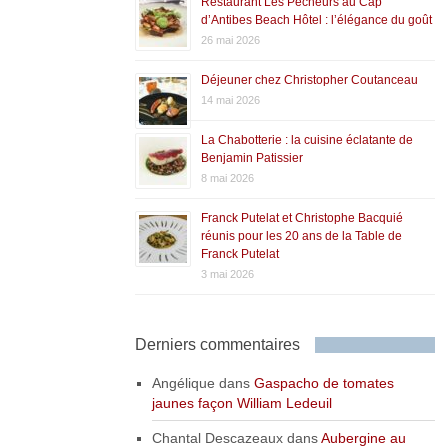
Restaurant Les Pêcheurs au Cap
d’Antibes Beach Hôtel : l’élégance du goût
26 mai 2026
Déjeuner chez Christopher Coutanceau
14 mai 2026
La Chabotterie : la cuisine éclatante de
Benjamin Patissier
8 mai 2026
Franck Putelat et Christophe Bacquié
réunis pour les 20 ans de la Table de
Franck Putelat
3 mai 2026
Derniers commentaires
Angélique
dans
Gaspacho de tomates
jaunes façon William Ledeuil
Chantal Descazeaux
dans
Aubergine au