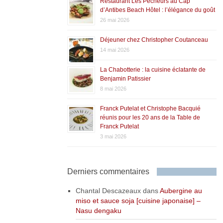
Restaurant Les Pêcheurs au Cap
d’Antibes Beach Hôtel : l’élégance du goût
26 mai 2026
Déjeuner chez Christopher Coutanceau
14 mai 2026
La Chabotterie : la cuisine éclatante de
Benjamin Patissier
8 mai 2026
Franck Putelat et Christophe Bacquié
réunis pour les 20 ans de la Table de
Franck Putelat
3 mai 2026
Derniers commentaires
Chantal Descazeaux
dans
Aubergine au
miso et sauce soja [cuisine japonaise] –
Nasu dengaku