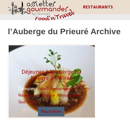
RESTAURANTS
l’Auberge du Prieuré Archive
Déjeuner à l’Auberge du
Prieuré à Moirax
Category:
Balades gourmandes
,
Restaurants France
,
Restaurants
Sud Ouest
Read More