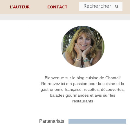
L’AUTEUR
CONTACT
Nom
*
rénom
Nom
Adresse de contact
*
Bienvenue sur le blog cuisine de Chantal!
Retrouvez ici ma passion pour la cuisine et la
gastronomie française: recettes, découvertes,
Commentaire ou message
*
balades gourmandes et avis sur les
restaurants
Partenariats