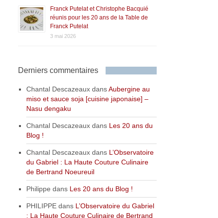
Franck Putelat et Christophe Bacquié
réunis pour les 20 ans de la Table de
Franck Putelat
3 mai 2026
Derniers commentaires
Chantal Descazeaux
dans
Aubergine au
miso et sauce soja [cuisine japonaise] –
Nasu dengaku
Chantal Descazeaux
dans
Les 20 ans du
Blog !
Chantal Descazeaux
dans
L’Observatoire
du Gabriel : La Haute Couture Culinaire
de Bertrand Noeureuil
Philippe
dans
Les 20 ans du Blog !
PHILIPPE
dans
L’Observatoire du Gabriel
: La Haute Couture Culinaire de Bertrand