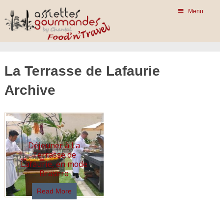
Menu
La Terrasse de Lafaurie
Archive
Déjeuner à La
Terrasse de
Lafaurie, en mode
Brasero
Read More