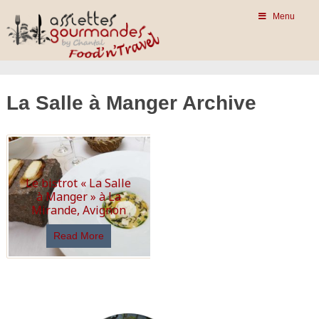
Menu
La Salle à Manger Archive
Le bistrot « La Salle
à Manger » à La
Mirande, Avignon
Read More