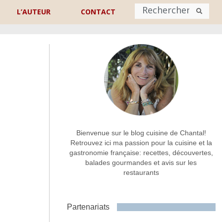
L’AUTEUR
CONTACT
Nom
*
rénom
Nom
Adresse de contact
*
Bienvenue sur le blog cuisine de Chantal!
Retrouvez ici ma passion pour la cuisine et la
gastronomie française: recettes, découvertes,
Commentaire ou message
*
balades gourmandes et avis sur les
restaurants
Partenariats