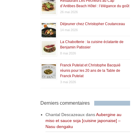
Restaurant Les Pêcheurs au Cap
d’Antibes Beach Hôtel : l’élégance du goût
26 mai 2026
Déjeuner chez Christopher Coutanceau
14 mai 2026
La Chabotterie : la cuisine éclatante de
Benjamin Patissier
8 mai 2026
Franck Putelat et Christophe Bacquié
réunis pour les 20 ans de la Table de
Franck Putelat
3 mai 2026
Derniers commentaires
Chantal Descazeaux
dans
Aubergine au
miso et sauce soja [cuisine japonaise] –
Nasu dengaku