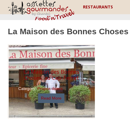
RESTAURANTS
La Maison des Bonnes Choses
La Maison des Bonnes
Choses, au Cap-Ferret
Category:
Propos divers
Read More