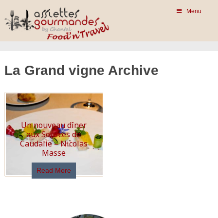
Menu
La Grand vigne Archive
Un nouveau dîner
aux Sources de
Caudalie – Nicolas
Masse
Read More