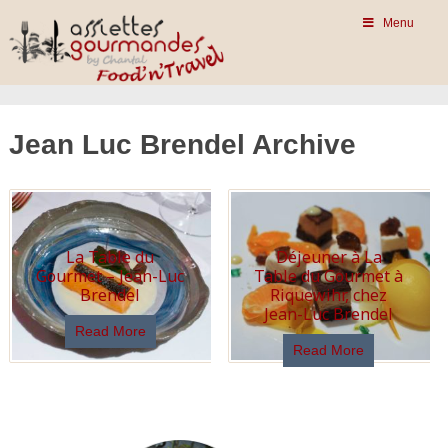
Menu
Jean Luc Brendel Archive
La Table du
Déjeuner à La
Gourmet – Jean-Luc
Table du Gourmet à
Brendel
Riquewihr, chez
Jean-Luc Brendel
Read More
Read More