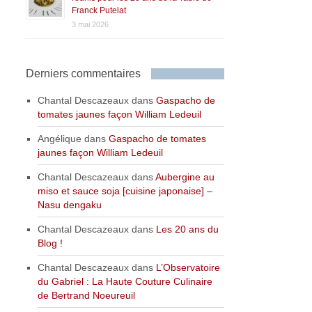
Franck Putelat
3 mai 2026
Derniers commentaires
Chantal Descazeaux
dans
Gaspacho de
tomates jaunes façon William Ledeuil
Angélique
dans
Gaspacho de tomates
jaunes façon William Ledeuil
Chantal Descazeaux
dans
Aubergine au
miso et sauce soja [cuisine japonaise] –
Nasu dengaku
Chantal Descazeaux
dans
Les 20 ans du
Blog !
Chantal Descazeaux
dans
L’Observatoire
du Gabriel : La Haute Couture Culinaire
de Bertrand Noeureuil