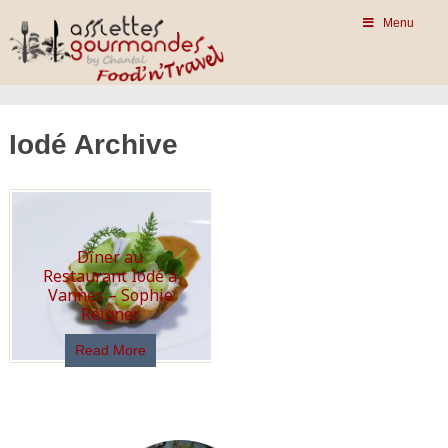
Menu
Iodé Archive
Dîner au
Restaurant Iodé à
Vannes – Sophie
Reigner
Read More