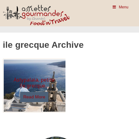
Menu
ile grecque Archive
Astypalaia, petite
île grecque…
Read More