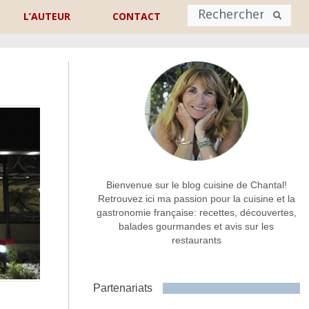
L’AUTEUR
CONTACT
Nom
*
rénom
Nom
Adresse de contact
*
Bienvenue sur le blog cuisine de Chantal!
Retrouvez ici ma passion pour la cuisine et la
gastronomie française: recettes, découvertes,
Commentaire ou message
*
balades gourmandes et avis sur les
restaurants
ants
Partenariats