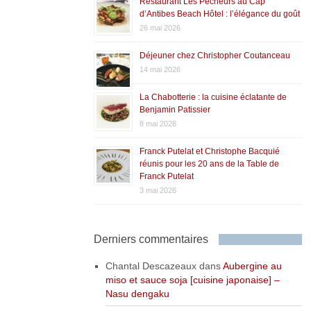
Restaurant Les Pêcheurs au Cap
d’Antibes Beach Hôtel : l’élégance du goût
26 mai 2026
Déjeuner chez Christopher Coutanceau
14 mai 2026
La Chabotterie : la cuisine éclatante de
Benjamin Patissier
8 mai 2026
Franck Putelat et Christophe Bacquié
réunis pour les 20 ans de la Table de
Franck Putelat
3 mai 2026
Derniers commentaires
Chantal Descazeaux
dans
Aubergine au
miso et sauce soja [cuisine japonaise] –
Nasu dengaku