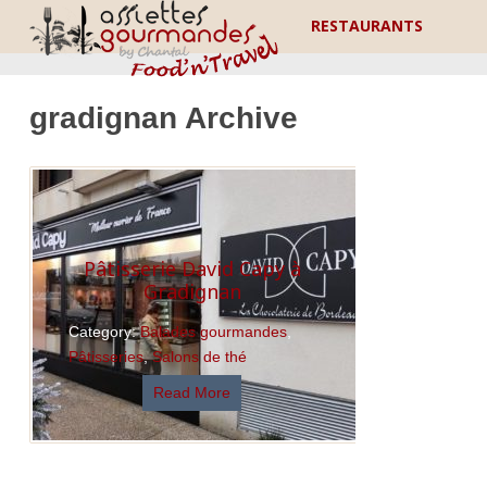
RESTAURANTS
gradignan Archive
Pâtisserie David Capy à
Gradignan
Category:
Balades gourmandes
,
Pâtisseries
,
Salons de thé
Read More