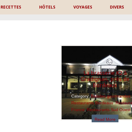
RECETTES
HÔTELS
VOYAGES
DIVERS
P
La brasserie K2 à
Gradignan, près de
Bordeaux
Category:
Balades gourmandes
,
Restaurants Bordeaux
,
Restaur
France
,
Restaurants Sud Ouest
Read More