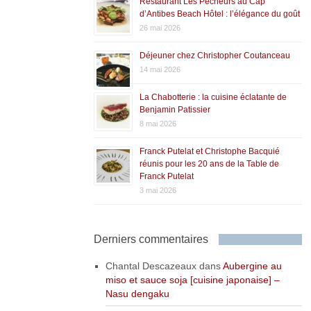
Restaurant Les Pêcheurs au Cap
d’Antibes Beach Hôtel : l’élégance du goût
26 mai 2026
Déjeuner chez Christopher Coutanceau
14 mai 2026
La Chabotterie : la cuisine éclatante de
Benjamin Patissier
8 mai 2026
Franck Putelat et Christophe Bacquié
réunis pour les 20 ans de la Table de
Franck Putelat
3 mai 2026
Derniers commentaires
Chantal Descazeaux
dans
Aubergine au
miso et sauce soja [cuisine japonaise] –
Nasu dengaku