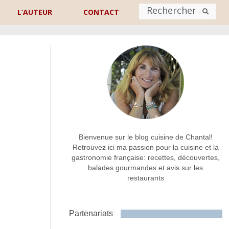
L’AUTEUR
CONTACT
Nom
*
rénom
Nom
Adresse de contact
*
Bienvenue sur le blog cuisine de Chantal!
Retrouvez ici ma passion pour la cuisine et la
gastronomie française: recettes, découvertes,
Commentaire ou message
*
balades gourmandes et avis sur les
restaurants
Partenariats