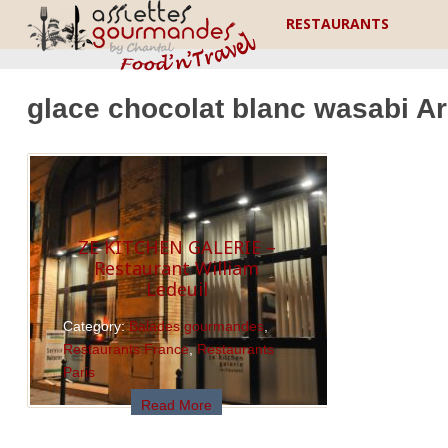
RESTAURANTS
glace chocolat blanc wasabi A
ZE KITCHEN GALERIE –
Restaurant William
Ledeuil
Category:
Balades gourmandes
,
Restaurants France
,
Restaurants
Paris
Read More