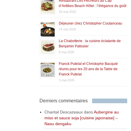
Restaurant Les Pêcheurs au Cap
d’Antibes Beach Hôtel : l’élégance du goût
26 mai 2026
Déjeuner chez Christopher Coutanceau
14 mai 2026
La Chabotterie : la cuisine éclatante de
Benjamin Patissier
8 mai 2026
Franck Putelat et Christophe Bacquié
réunis pour les 20 ans de la Table de
Franck Putelat
3 mai 2026
Derniers commentaires
Chantal Descazeaux
dans
Aubergine au
miso et sauce soja [cuisine japonaise] –
Nasu dengaku