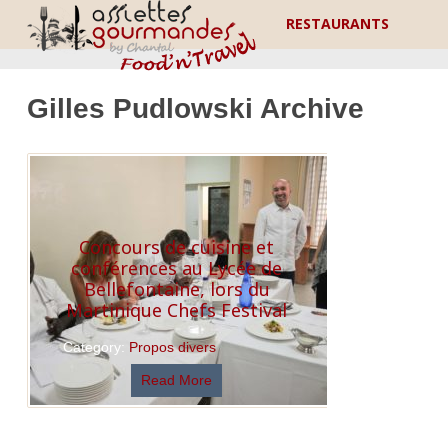
RESTAURANTS
Gilles Pudlowski Archive
Concours de cuisine et
conférences au Lycée de
Bellefontaine, lors du
Martinique Chefs Festival
Category:
Propos divers
Read More