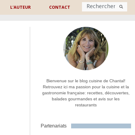
L’AUTEUR
CONTACT
Nom
*
rénom
Nom
Adresse de contact
*
Bienvenue sur le blog cuisine de Chantal!
Retrouvez ici ma passion pour la cuisine et la
gastronomie française: recettes, découvertes,
Commentaire ou message
*
balades gourmandes et avis sur les
restaurants
Partenariats