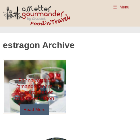
Menu
estragon Archive
Panna cotta à
l’amande amère,
fruits rouges et
coulis d’estragon
Read More