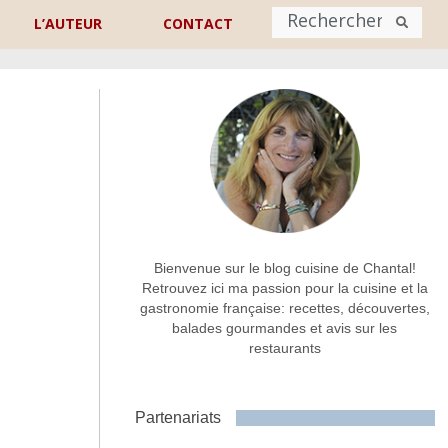
L’AUTEUR
CONTACT
Nom
*
rénom
Nom
Adresse de contact
*
Bienvenue sur le blog cuisine de Chantal!
Retrouvez ici ma passion pour la cuisine et la
gastronomie française: recettes, découvertes,
Commentaire ou message
*
balades gourmandes et avis sur les
restaurants
Partenariats