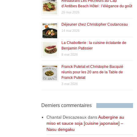
Restaurant Les Pêcheurs au Cap
d’Antibes Beach Hôtel : l’élégance du goût
26 mai 2026
Déjeuner chez Christopher Coutanceau
14 mai 2026
La Chabotterie : la cuisine éclatante de
Benjamin Patissier
8 mai 2026
Franck Putelat et Christophe Bacquié
réunis pour les 20 ans de la Table de
Franck Putelat
3 mai 2026
Derniers commentaires
Chantal Descazeaux
dans
Aubergine au
miso et sauce soja [cuisine japonaise] –
Nasu dengaku