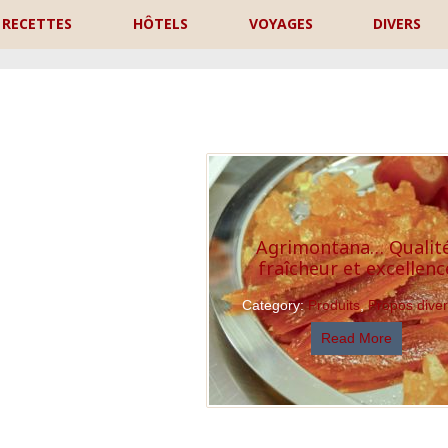
RECETTES
HÔTELS
VOYAGES
DIVERS
P
Agrimontana… Qualité
fraîcheur et excellenc
Category:
Produits
,
Propos dive
Read More