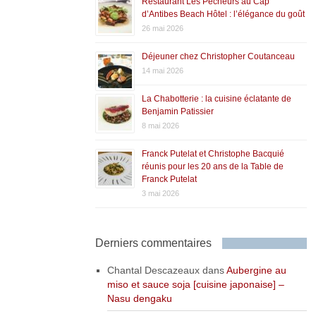
Restaurant Les Pêcheurs au Cap
d’Antibes Beach Hôtel : l’élégance du goût
26 mai 2026
Déjeuner chez Christopher Coutanceau
14 mai 2026
La Chabotterie : la cuisine éclatante de
Benjamin Patissier
8 mai 2026
Franck Putelat et Christophe Bacquié
réunis pour les 20 ans de la Table de
Franck Putelat
3 mai 2026
Derniers commentaires
Chantal Descazeaux
dans
Aubergine au
miso et sauce soja [cuisine japonaise] –
Nasu dengaku