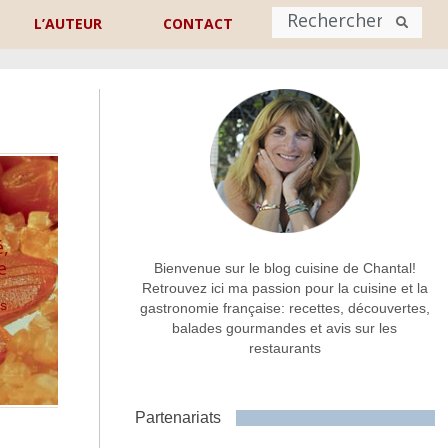
L’AUTEUR
CONTACT
Nom
*
rénom
Nom
Adresse de contact
*
,
e
Bienvenue sur le blog cuisine de Chantal!
Retrouvez ici ma passion pour la cuisine et la
rs
gastronomie française: recettes, découvertes,
Commentaire ou message
*
balades gourmandes et avis sur les
restaurants
Partenariats