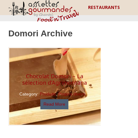
RESTAURANTS
Domori Archive
Chocolat Domori – La
sélection d’Agrimontana
Category:
Produits
,
Propos divers
Read More