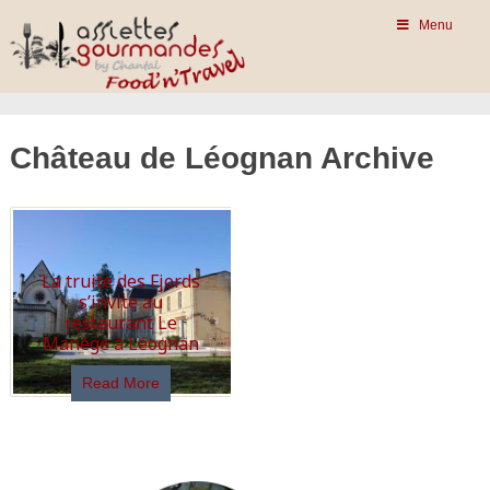
Menu
Château de Léognan Archive
La truite des Fjords
s’invite au
restaurant Le
Manège à Léognan
Read More