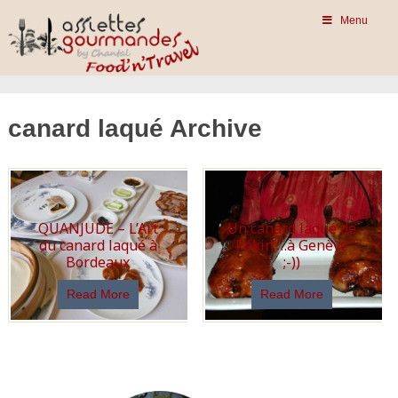
Menu
canard laqué Archive
QUANJUDE – L’Art
Un canard laqué de
du canard laqué à
Pékin …à Genève
Bordeaux
;-))
Read More
Read More